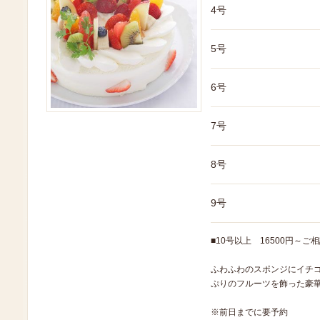
4号
5号
6号
7号
8号
9号
■10号以上 16500円～ご
ふわふわのスポンジにイチ
ぷりのフルーツを飾った豪
※前日までに要予約