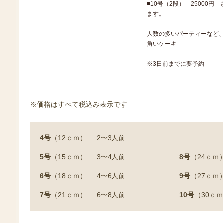
■10号（2段） 25000
ます。
人数の多いパーティーなど
角いケーキ
※3日前までに要予約
※価格はすべて税込み表示です
4号
（12ｃｍ）
2〜3人前
5号
（15ｃｍ）
3〜4人前
8号
（24ｃｍ
6号
（18ｃｍ）
4〜6人前
9号
（27ｃｍ
7号
（21ｃｍ）
6〜8人前
10号
（30ｃ