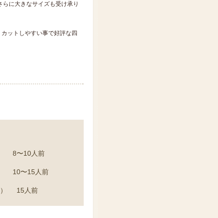
円 さらに大きなサイズも受け承り
、カットしやすい事で好評な四
）
8〜10人前
）
10〜15人前
ｍ）
15人前