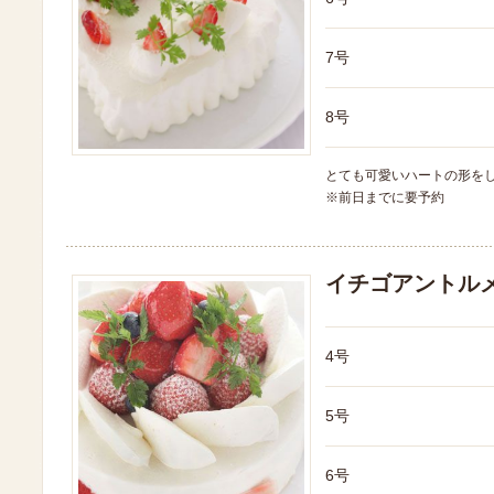
7号
8号
とても可愛いハートの形を
※前日までに要予約
イチゴアントル
4号
5号
6号