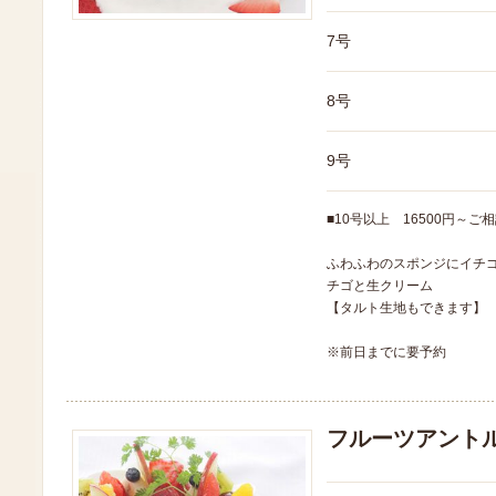
7号
8号
9号
■10号以上 16500円～ご
ふわふわのスポンジにイチ
チゴと生クリーム
【タルト生地もできます】
※前日までに要予約
フルーツアント