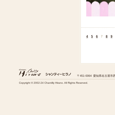
4
5
6
7
8
9
〒451-0064 愛知県名古屋市西
Copyright © 2002-24 Chantilly Hirano. All Rights Reserved.