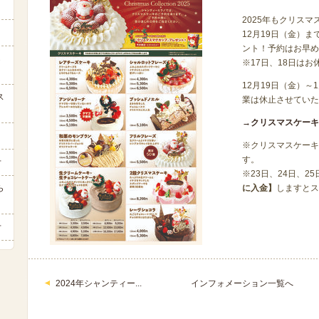
2025年もクリス
12月19日（金）
ント！予約はお早め
ら
※17日、18日は
12月19日（金）～
ス
業は休止させていた
→クリスマスケーキ
※クリスマスケーキ
す。
せ
※23日、24日、2
ら
に入金】
しますとス
せ
2024年シャンティー...
インフォメーション一覧へ