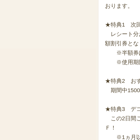
おります。
★特典1 次
レシート分お
額割引券とな
※半額券は
※使用期限は
★特典2 お
期間中150
★特典3 デ
この2日間ご
Ｆ！
※1ヵ月以