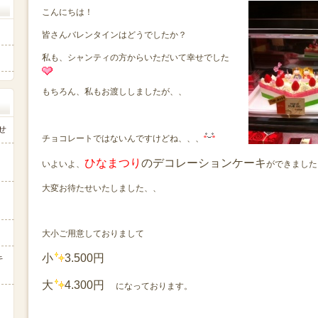
こんにちは！
皆さんバレンタインはどうでしたか？
私も、シャンティの方からいただいて幸せでした
もちろん、私もお渡ししましたが、、
せ
チョコレートではないんですけどね、、、
ひなまつり
のデコレーションケーキ
いよいよ、
ができました
大変お待たせいたしました、、
タ
大小ご用意しておりまして
小
3.500円
キ
大
4.300円
になっております。