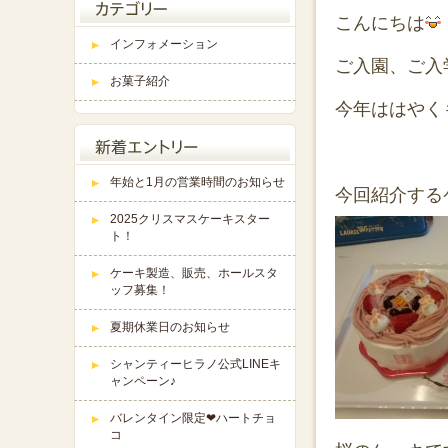
こんにちは
インフォメーション
ご入園、ご入
お菓子紹介
今年ははやく
年始と1月の営業時間のお知らせ
今回紹介する
2025クリスマスケーキスター
ト！
ケーキ製造、販売、ホールスタ
ッフ募集！
夏期休業日のお知らせ
シャンティーヒラノ公式LINEキ
ャンペーン♪
バレンタイン限定❤ハートチョ
コ